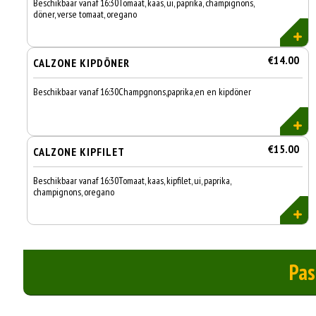
Beschikbaar vanaf 16:30Tomaat, kaas, ui, paprika, champignons,
döner, verse tomaat, oregano
€14.00
CALZONE KIPDÖNER
Beschikbaar vanaf 16:30Champgnons,paprika,en en kipdöner
€15.00
CALZONE KIPFILET
Beschikbaar vanaf 16:30Tomaat, kaas, kipfilet, ui, paprika,
champignons, oregano
Pas