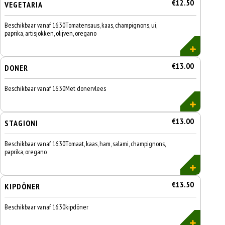
€12.50
VEGETARIA
Beschikbaar vanaf 16:30Tomatensaus, kaas, champignons, ui,
paprika, artisjokken, olijven, oregano
€13.00
DONER
Beschikbaar vanaf 16:30Met donervlees
€13.00
STAGIONI
Beschikbaar vanaf 16:30Tomaat, kaas, ham, salami, champignons,
paprika, oregano
€13.50
KIPDÖNER
Beschikbaar vanaf 16:30kipdöner