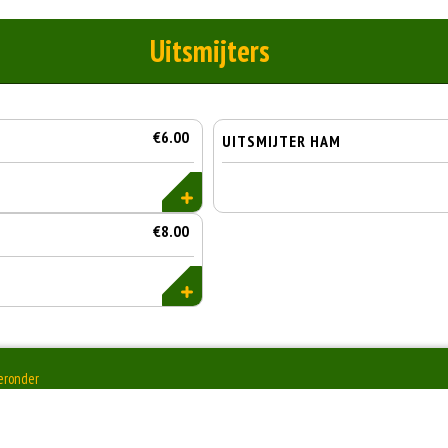
Uitsmijters
€6.00
UITSMIJTER HAM
€8.00
ieronder