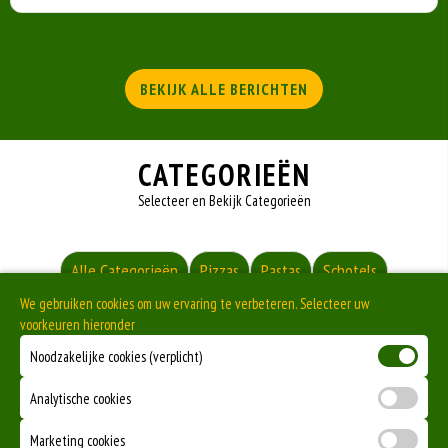
BEKIJK ALLE BERICHTEN
CATEGORIEËN
Selecteer en Bekijk Categorieën
Alle Categorieën
Pizzas
Pastas
Schotels
We gebruiken cookies om uw ervaring te verbeteren. Selecteer uw
Barbeque
Kipgerechten
Broodjes
Durum
voorkeuren hieronder
Uitsmijters
Kapsalon
Friet
Snacks
Noodzakelijke cookies (verplicht)
Fried Chicken
Baklava
Sauzen
Bijgerechten
Analytische cookies
Salades
Dranken
Milkshake
Marketing cookies